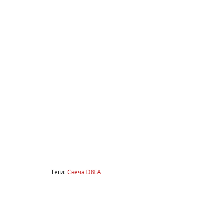
Теги:
Свеча D8EA