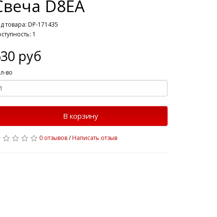
Свеча D8EA
д товара: DP-171435
ступность: 1
630 руб
л-во
В корзину
0 отзывов
/
Написать отзыв