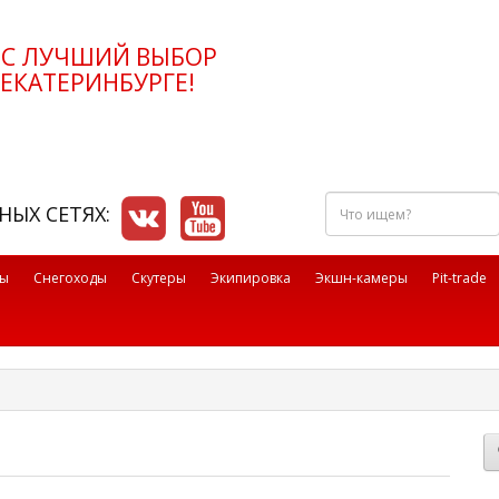
РС ЛУЧШИЙ ВЫБОР
ЕКАТЕРИНБУРГЕ!
Что
НЫХ СЕТЯХ:
ищем?
лы
Снегоходы
Скутеры
Экипировка
Экшн-камеры
Pit-trade