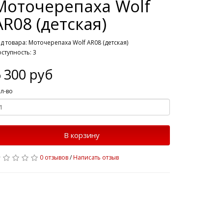
Моточерепаха Wolf
AR08 (детская)
д товара: Моточерепаха Wolf AR08 (детская)
ступность: 3
 300 руб
л-во
В корзину
0 отзывов
/
Написать отзыв