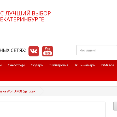
РС ЛУЧШИЙ ВЫБОР
ЕКАТЕРИНБУРГЕ!
Что
НЫХ СЕТЯХ:
ищем?
лы
Снегоходы
Скутеры
Экипировка
Экшн-камеры
Pit-trade
ха Wolf AR08 (детская)