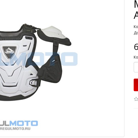
Ко
До
6
Ко