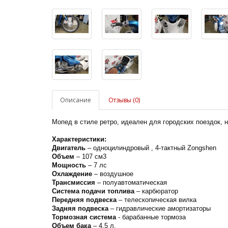
Описание
Отзывы (0)
Мопед в стиле ретро, идеален для городских поездок, н
Характеристики:
Двигатель
– одноцилиндровый , 4-тактный Zongshen
Объем
– 107 см3
Мощность
– 7 лс
Охлаждение
– воздушное
Трансмиссия
– полуавтоматическая
Система подачи топлива
– карбюратор
Передняя подвеска
– телескопическая вилка
Задняя подвеска
– гидравлические амортизаторы
Тормозная система
- барабанные тормоза
Объем бака
– 4,5 л.