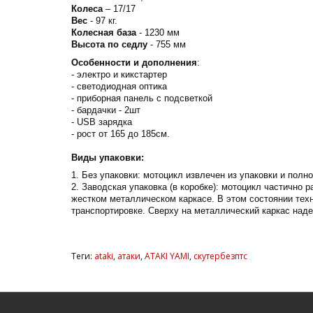
Колеса
–
17/17
Вес
- 97 кг.
Колесная база
- 1230 мм
Высота по седлу
- 755 мм
Особенности и дополнения
:
- электро и кикстартер
- светодиодная оптика
- приборная панель с подсветкой
- бардачки - 2шт
-
USB
зарядка
- рост от 165 до 185см.
Виды упаковки:
1. Без упаковки: мотоцикл извлечен из упаковки и полн
2. Заводская упаковка (в коробке): мотоцикл частично 
жестком металлическом каркасе. В этом состоянии тех
транспортировке. Сверху на металлический каркас наде
Теги:
ataki
,
атаки
,
ATAKI YAMI
,
скутербезптс