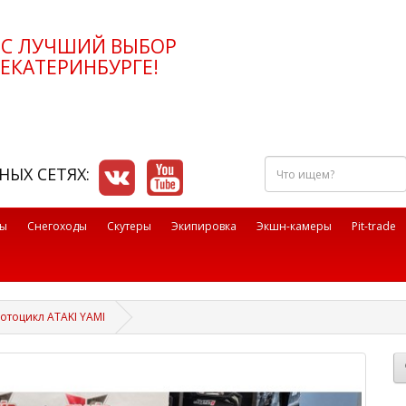
РС ЛУЧШИЙ ВЫБОР
ЕКАТЕРИНБУРГЕ!
Что
НЫХ СЕТЯХ:
ищем?
лы
Снегоходы
Скутеры
Экипировка
Экшн-камеры
Pit-trade
отоцикл ATAKI YAMI