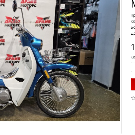
П
Ко
Бо
До
1
Ко