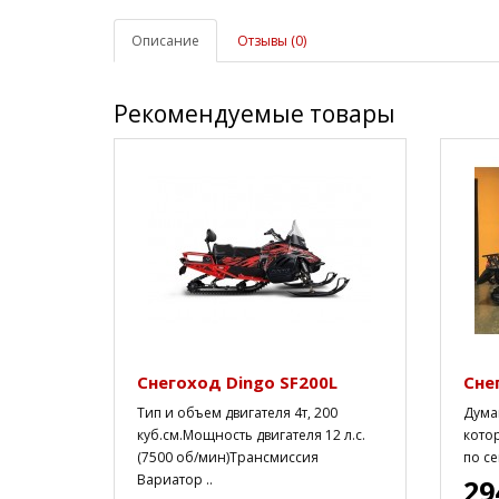
Описание
Отзывы (0)
Рекомендуемые товары
Снегоход Dingo SF200L
Сне
Тип и объем двигателя 4т, 200
Думаю
куб.см.Мощность двигателя 12 л.с.
котор
(7500 об/мин)Трансмиссия
по се
Вариатор ..
29