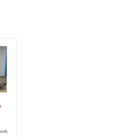
s
кой,