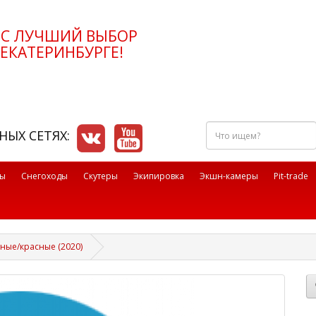
РС ЛУЧШИЙ ВЫБОР
ЕКАТЕРИНБУРГЕ!
Что
НЫХ СЕТЯХ:
ищем?
лы
Снегоходы
Скутеры
Экипировка
Экшн-камеры
Pit-trade
рные/красные (2020)