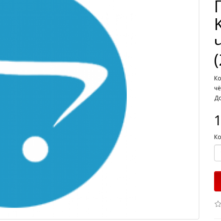
Ко
чё
До
1
Ко