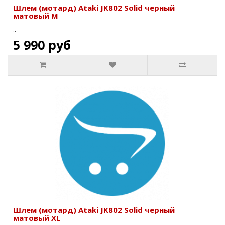
Шлем (мотард) Ataki JK802 Solid черный
матовый M
..
5 990 руб
Шлем (мотард) Ataki JK802 Solid черный
матовый XL