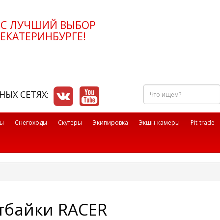
РС ЛУЧШИЙ ВЫБОР
ЕКАТЕРИНБУРГЕ!
Что
НЫХ СЕТЯХ:
ищем?
лы
Снегоходы
Скутеры
Экипировка
Экшн-камеры
Pit-trade
тбайки RACER