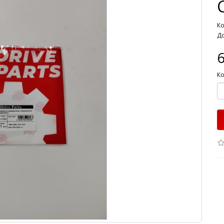
Ко
До
Ко