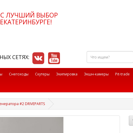
РС ЛУЧШИЙ ВЫБОР
ЕКАТЕРИНБУРГЕ!
Что
НЫХ СЕТЯХ:
ищем?
лы
Снегоходы
Скутеры
Экипировка
Экшн-камеры
Pit-trade
генератора #2 DRIVEPARTS