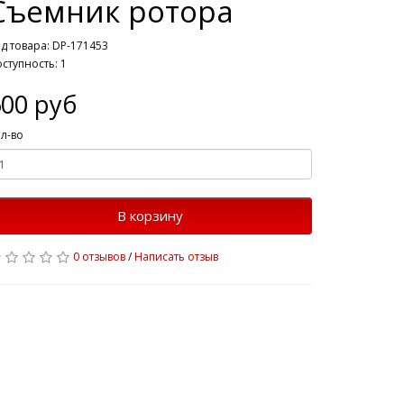
Съемник ротора
д товара: DP-171453
ступность: 1
600 руб
л-во
В корзину
0 отзывов
/
Написать отзыв