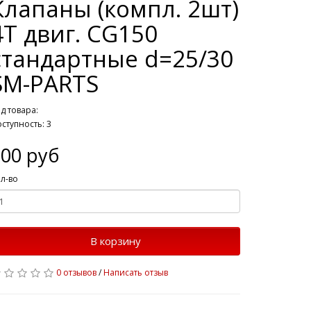
Клапаны (компл. 2шт)
4T двиг. CG150
стандартные d=25/30
SM-PARTS
д товара:
ступность: 3
300 руб
л-во
В корзину
0 отзывов
/
Написать отзыв