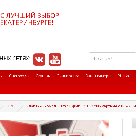
РС ЛУЧШИЙ ВЫБОР
ЕКАТЕРИНБУРГЕ!
Что
НЫХ СЕТЯХ:
ищем?
лы
Снегоходы
Скутеры
Экипировка
Экшн-камеры
Pit-trade
ГРМ
Клапаны (компл. 2шт) 4T двиг. CG150 стандартные d=25/30 