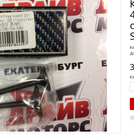
Ко
До
Ко