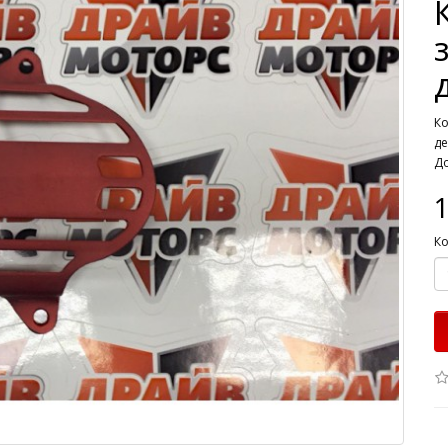
Ко
де
До
1
Ко