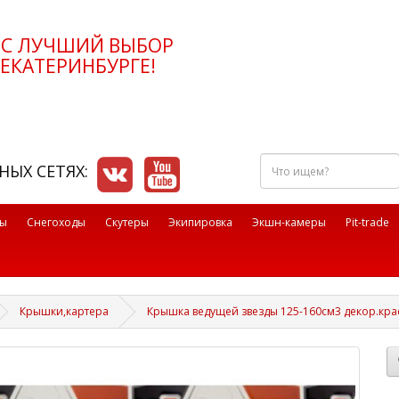
РС ЛУЧШИЙ ВЫБОР
ЕКАТЕРИНБУРГЕ!
Что
НЫХ СЕТЯХ:
ищем?
лы
Снегоходы
Скутеры
Экипировка
Экшн-камеры
Pit-trade
Крышки,картера
Крышка ведущей звезды 125-160см3 декор.кра