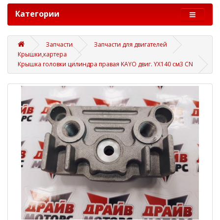
Категории
Запчасти
Запчасти для двигателей
Крышки,картера
Крышка головки цилиндра правая KAYO двиг. YX140 см3 CN