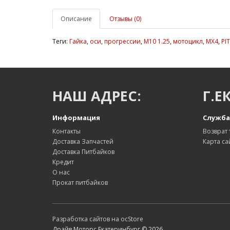
Описание
Отзывы (0)
Теги:
Гайка
,
оси
,
прогрессии
,
М10 1.25
,
мотоцикл
,
MX4
,
PI
НАШ АДРЕС:
Г.Е
Информация
Служба
Контакты
Возврат 
Доставка Запчастей
Карта са
Доставка Питбайков
Кредит
О нас
Прокат питбайков
Разработка сайтов на ocStore
Драйв Моторс Екатеринбург © 2026