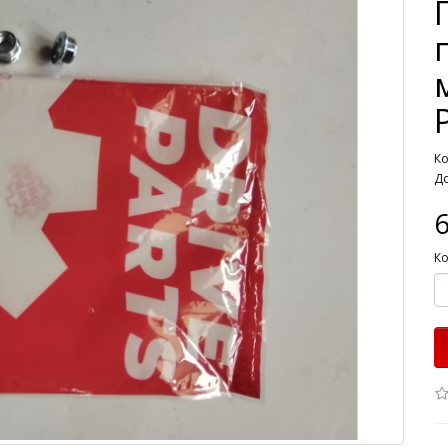
Ко
До
6
Ко