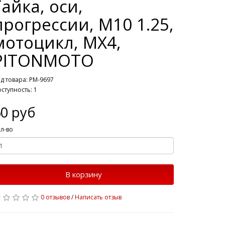
Гайка, оси,
прогрессии, М10 1.25,
мотоцикл, MX4,
PITONMOTO
д товара: PM-9697
ступность: 1
0 руб
л-во
В корзину
0 отзывов
/
Написать отзыв