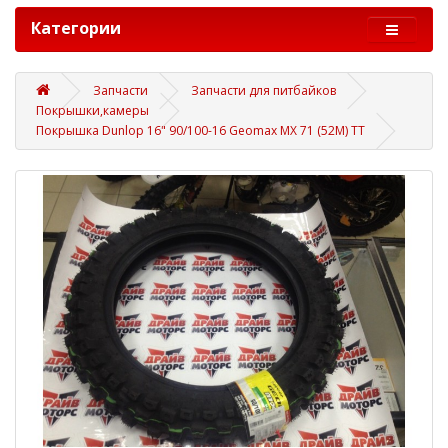
Категории
Запчасти
Запчасти для питбайков
Покрышки,камеры
Покрышка Dunlop 16" 90/100-16 Geomax MX 71 (52M) TT