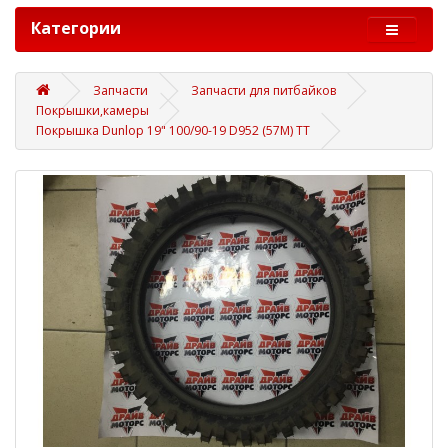
Категории
Запчасти
Запчасти для питбайков
Покрышки,камеры
Покрышка Dunlop 19" 100/90-19 D952 (57M) TT