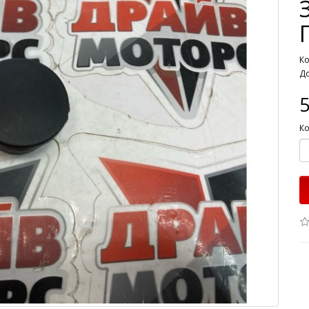
Ко
До
5
Ко