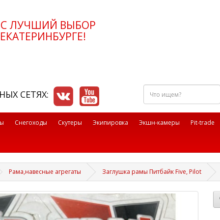
РС ЛУЧШИЙ ВЫБОР
ЕКАТЕРИНБУРГЕ!
Что
НЫХ СЕТЯХ:
ищем?
лы
Снегоходы
Скутеры
Экипировка
Экшн-камеры
Pit-trade
Рама,навесные агрегаты
Заглушка рамы Питбайк Five, Pilot