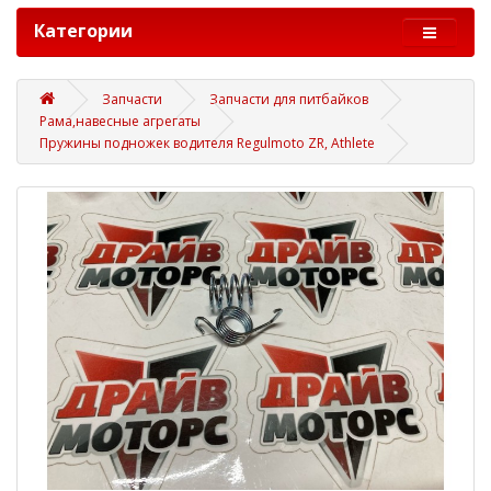
Категории
Запчасти
Запчасти для питбайков
Рама,навесные агрегаты
Пружины подножек водителя Regulmoto ZR, Athlete