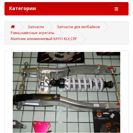
Категории
Запчасти
Запчасти для питбайков
Рама,навесные агрегаты
Маятник алюминиевый KAYO KLX,CRF