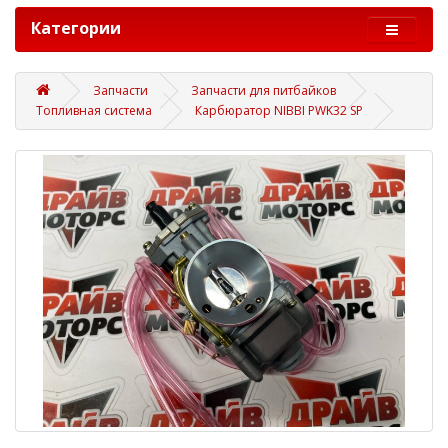
Категории
Запчасти
Запчасти для питбайков
Топливная система
Карбюратор NIBBI PWK32 SP