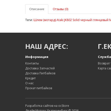
Описание
Отзывы (0)
Теги:
Шлем (мотард) Ataki JK802 Solid черный глянцевый 
НАШ АДРЕС:
Г.Е
Информация
Служба
Контакты
Возврат 
Доставка Запчастей
Карта са
Доставка Питбайков
Кредит
О нас
Прокат питбайков
Разработка сайтов на ocStore
Драйв Моторс Екатеринбург © 2026