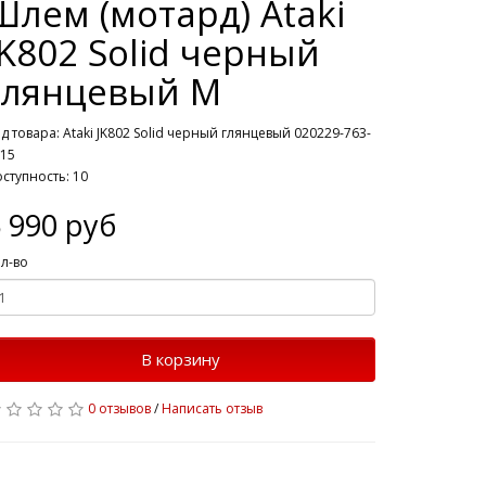
Шлем (мотард) Ataki
JK802 Solid черный
глянцевый M
д товара: Ataki JK802 Solid черный глянцевый 020229-763-
15
ступность: 10
 990 руб
л-во
В корзину
0 отзывов
/
Написать отзыв