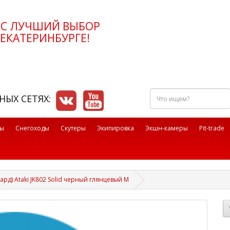
РС ЛУЧШИЙ ВЫБОР
ЕКАТЕРИНБУРГЕ!
Что
НЫХ СЕТЯХ:
ищем?
лы
Снегоходы
Скутеры
Экипировка
Экшн-камеры
Pit-trade
рд) Ataki JK802 Solid черный глянцевый M