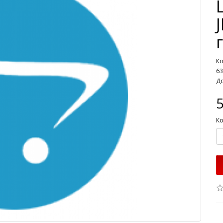
Ко
63
До
5
Ко