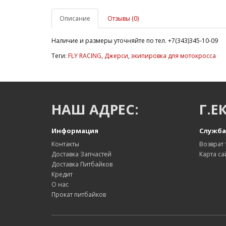
Описание
Отзывы (0)
Наличие и размеры уточняйте по тел. +7(343)345-10-09
Теги:
FLY RACING
,
Джерси
,
экипировка для мотокросса
НАШ АДРЕС:
Г.Е
Информация
Служба
Контакты
Возврат 
Доставка Запчастей
Карта са
Доставка Питбайков
Кредит
О нас
Прокат питбайков