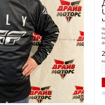
П
Ко
б
До
2
Ко