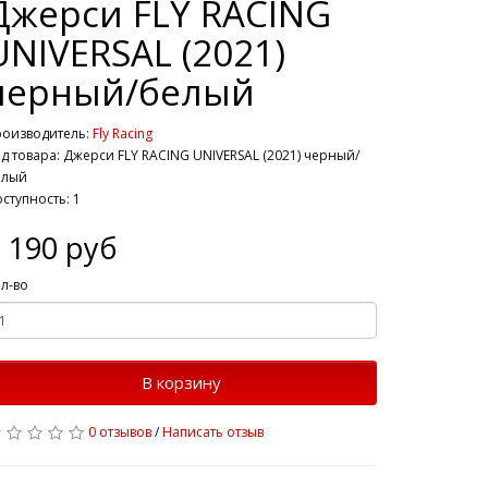
Джерси FLY RACING
UNIVERSAL (2021)
черный/белый
роизводитель:
Fly Racing
д товара: Джерси FLY RACING UNIVERSAL (2021) черный/
елый
ступность: 1
 190 руб
л-во
В корзину
0 отзывов
/
Написать отзыв