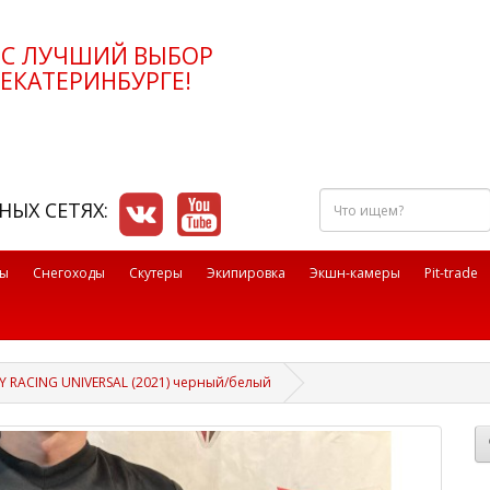
РС ЛУЧШИЙ ВЫБОР
ЕКАТЕРИНБУРГЕ!
Что
НЫХ СЕТЯХ:
ищем?
лы
Снегоходы
Скутеры
Экипировка
Экшн-камеры
Pit-trade
Y RACING UNIVERSAL (2021) черный/белый