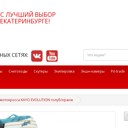
РС ЛУЧШИЙ ВЫБОР
ЕКАТЕРИНБУРГЕ!
Что
НЫХ СЕТЯХ:
ищем?
лы
Снегоходы
Скутеры
Экипировка
Экшн-камеры
Pit-trade
 мотокросса KAYO EVOLUTION голуб/оранж