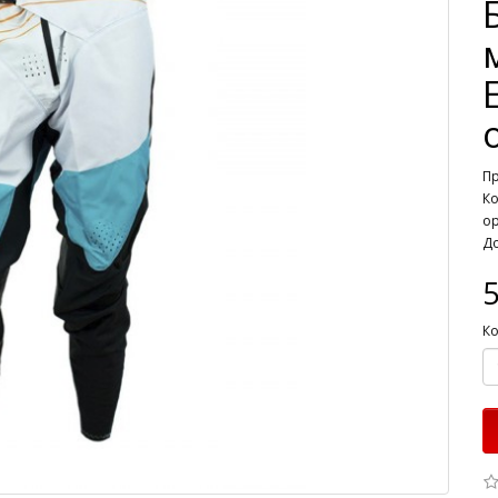
П
Ко
о
До
5
Ко