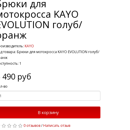
Брюки для
мотокросса KAYO
EVOLUTION голуб/
оранж
роизводитель:
KAYO
д товара: Брюки для мотокросса KAYO EVOLUTION голуб/
ранж
ступность: 1
 490 руб
л-во
В корзину
0 отзывов
/
Написать отзыв