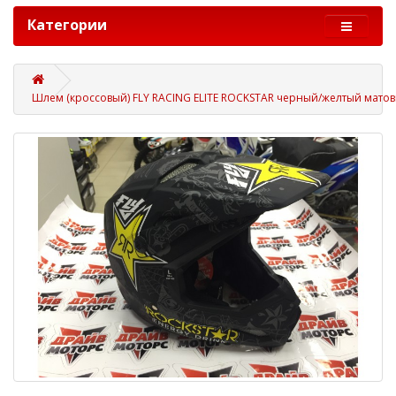
Категории
Шлем (кроссовый) FLY RACING ELITE ROCKSTAR черный/желтый матов