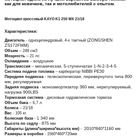
как для новичков, так и мотолюбителей с опытом
.
Мотоцикл кроссовый KAYO K1 250 MX 21/18
Характеристики:
ZONGSHEN
Двигатель
- одноцилиндровый, 4-х тактный (
ZS172FMM
)
Объем
– 249 см3
Мощность
– 21 лс
Охлаждение
– воздушное
5-ступенчатая 1-N-2-3-4-5
Трансмиссия
– механическая,
NIBBI PE30
Система подачи топлива
– карбюратор
телескопическая, перевернутого типа 800
Передняя подвеска
-
мм, регулируемая
моноамортизатор 360 мм, нерегулируемый,
Задняя подвеска
-
нагрузка 900LBS
Тормозная система
- дисковые гидравлические тормоза
Объем бака
– 6,7 л.
Колеса
– 21/18
Вес
- 105 кг.
1 340
Колесная база
-
мм
875
Высота по седлу
-
мм
2010*840*1160
Габариты (длина*ширина*высота мм)
-
мм
Размеры в коробке
- 1560*460*720мм