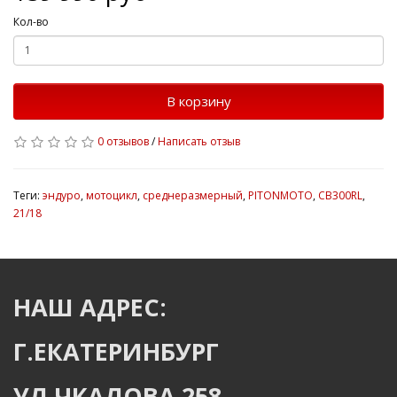
Кол-во
В корзину
0 отзывов
/
Написать отзыв
Теги:
эндуро
,
мотоцикл
,
среднеразмерный
,
PITONMOTO
,
CB300RL
,
21/18
НАШ АДРЕС:
Г.ЕКАТЕРИНБУРГ
УЛ.ЧКАЛОВА 258