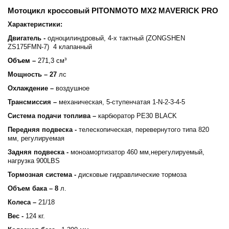
Мотоцикл кроссовый
PITONMOTO MX2 MAVERICK PRO
Характеристики:
Двигатель -
одноцилиндровый, 4-х тактный (ZONGSHEN
ZS175FMN-7) 4 клапанный
Объем –
271,3 см
³
Мощность – 27
лс
Охлаждение –
воздушное
Трансмиссия –
механическая, 5-ступенчатая 1-N-2-3-4-5
Система подачи топлива –
карбюратор PE30 BLACK
Передняя подвеска -
телескопическая, перевернутого типа 820
мм, регулируемая
Задняя подвеска -
моноамортизатор 460 мм,нерегулируемый,
нагрузка 900LBS
Тормозная система -
дисковые гидравлические тормоза
Объем бака – 8
л.
Колеса –
21/18
Вес -
124 кг.