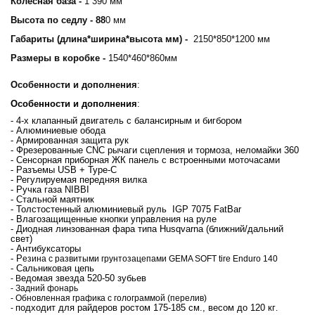
Колесная база -
1 390 мм
Высота по седлу - 88
0 мм
Габариты (длина*ширина*высота мм) -
2150*850*1200 мм
Размеры в коробке -
1540*460*860мм
Особенности и дополнения
:
Особенности и дополнения
:
- 4-х клапанный двигатель с балансирным и бигбором
- Алюминиевые обода
- Армированная защита рук
- Фрезерованные CNC рычаги сцепления и тормоза, неломайки 360
- Сенсорная приборная ЖК панель с встроенными моточасами
- Разъемы USB + Type-C
- Регулируемая передняя вилка
- Ручка газа NIBBI
- Cтальной маятник
- Толстостенный алюминиевый руль IGP 7075 FatBar
- Влагозащищенные кнопки управления на руле
- Диодная линзованная фара типа Husqvarna
(ближний/дальний
свет)
- Антибуксаторы
- Р
езина с развитыми грунтозацепами GEMA SOFT tire Enduro 140
- Сальниковая цепь
едомая звезда 520-50 зубьев
- В
- Задний фонарь
- Обновленная графика с голограммой (перелив)
подходит для райдеров ростом 175-185 см., весом до 120 кг
-
.