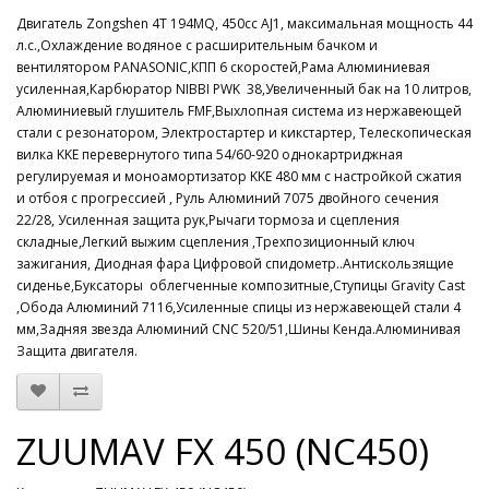
Двигатель Zongshen 4Т 194MQ, 450сс AJ1, максимальная мощность 44
л.с.,Охлаждение водяное c расширительным бачком и
вентилятором PANASONIC,КПП 6 скоростей,Рама Алюминиевая
усиленная,Карбюратор NIBBI PWK 38,Увеличенный бак на 10 литров,
Алюминиевый глушитель FMF,Выхлопная система из нержавеющей
стали с резонатором, Электростартер и кикстартер, Телескопическая
вилка KKE перевернутого типа 54/60-920 однокартриджная
регулируемая и моноамортизатор KKE 480 мм с настройкой сжатия
и отбоя с прогрессией , Руль Алюминий 7075 двойного сечения
22/28, Усиленная защита рук,Рычаги тормоза и сцепления
складные,Легкий выжим сцепления ,Трехпозиционный ключ
зажигания, Диодная фара Цифровой спидометр..Антискользящие
сиденье,Буксаторы облегченные композитные,Ступицы Gravity Cast
,Обода Алюминий 7116,Усиленные спицы из нержавеющей стали 4
мм,Задняя звезда Алюминий CNC 520/51,Шины Кенда.Алюминивая
Защита двигателя.
ZUUMAV FX 450 (NC450)