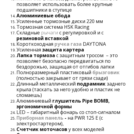
позволяет использовать более крупные
подшипники в ступице
Алюминиевые обода
Усиленные тормозные диски 220 мм
Тормозная система HSK Racing
Складные
рычаги
с регулировкой и с
резиновой вставкой
Короткоходная
ручка газа
DAYTONA
Усиленная
защита картера
Лапка тормоза
с защитным тросом – это
позволяет безопасно передвигаться по
бездорожью, защищая от отгибов лапки
Полноразмерный пластиковый
брызговик
(полностью закрывает от грязи сзади)
Длинный металлический
подрамник
заднего
крыла (таскать за него удобно и пластик не
сломаешь)
Алюминиевый
глушитель
Pipe
BOMB,
эргономичной формы
LED – габаритный фонарь со стоп-сигналом
Приборная панель
-
на PWR 125 E (с
электростартером),
Счетчик моточасов
у всех моделей