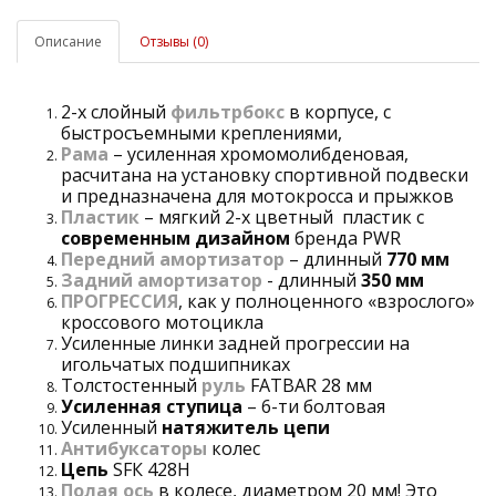
Описание
Отзывы (0)
2-х слойный
фильтрбокс
в корпусе, с
быстросъемными креплениями,
Рама
– усиленная хромомолибденовая,
расчитана на установку спортивной подвески
и предназначена для мотокросса и прыжков
Пластик
– мягкий 2-х цветный пластик с
современным дизайном
бренда PWR
Передний амортизатор
– длинный
770 мм
Задний
амортизатор
- длинный
350 мм
ПРОГРЕССИЯ
, как у полноценного «взрослого»
кроссового мотоцикла
Усиленные линки задней прогрессии на
игольчатых подшипниках
Толстостенный
руль
FATBAR 28 мм
Усиленная ступица
– 6-ти болтовая
Усиленный
натяжитель цепи
Антибуксаторы
колес
Цепь
SFК 428Н
Полая ось
в колесе, диаметром 20 мм! Это