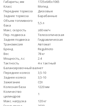
Габариты, мм
1725х645х1065
Класс
Мопед
Передние тормоза
Дисковые
Задние тормоза
Барабанные
Объем топливного
5,5 л
бака
Макс. скорость
≥60 км/ч
Пер. подвеска
Телескопическая
Задняя подвеска
Гидравлическая
Трансмиссия
Автомат
Бренд
Regulmoto
Вес
78 кг
Мощность, л.с
2.4
Тактность
4-x тактный
Балансировочный вал
нет
Переднее колесо
3,5-10
Заднее колесо
3,5-10
Зажигание
CDI
Колесная база
1220 мм
Количество
1
цилиндров
Макс. нагрузка
120 кг
Год выпуска
2020