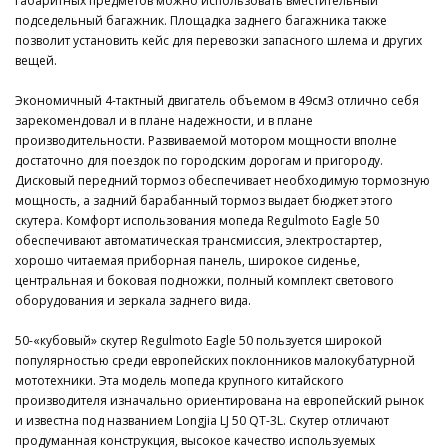
габаритных предметов можно использовать вместительный
подседельный багажник. Площадка заднего багажника также
позволит установить кейс для перевозки запасного шлема и других
вещей.
Экономичный 4-тактный двигатель объемом в 49см3 отлично себя
зарекомендовал и в плане надежности, и в плане
производительности. Развиваемой мотором мощности вполне
достаточно для поездок по городским дорогам и пригороду.
Дисковый передний тормоз обеспечивает необходимую тормозную
мощность, а задний барабанный тормоз выдает бюджет этого
скутера. Комфорт использования мопеда Regulmoto Eagle 50
обеспечивают автоматическая трансмиссия, электростартер,
хорошо читаемая приборная панель, широкое сиденье,
центральная и боковая подножки, полный комплект светового
оборудования и зеркала заднего вида.
50-«кубовый» скутер Regulmoto Eagle 50 пользуется широкой
популярностью среди европейских поклонников малокубатурной
мототехники. Эта модель мопеда крупного китайского
производителя изначально ориентирована на европейский рынок
и известна под названием Longjia LJ 50 QT-3L. Скутер отличают
продуманная конструкция, высокое качество используемых