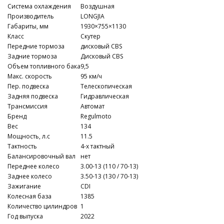
Система охлаждения
Воздушная
Производитель
LONGJIA
Габариты, мм
1930×755×1130
Класс
Скутер
Передние тормоза
дисковый CBS
Задние тормоза
Дисковый CBS
Объем топливного бака
9,5
Макс. скорость
95 км/ч
Пер. подвеска
Телескопическая
Задняя подвеска
Гидравлическая
Трансмиссия
Автомат
Бренд
Regulmoto
Вес
134
Мощность, л.с
11.5
Тактность
4-x тактный
Балансировочный вал
нет
Переднее колесо
3.00-13 (110 / 70-13)
Заднее колесо
3.50-13 (130 / 70-13)
Зажигание
CDI
Колесная база
1385
Количество цилиндров
1
Год выпуска
2022